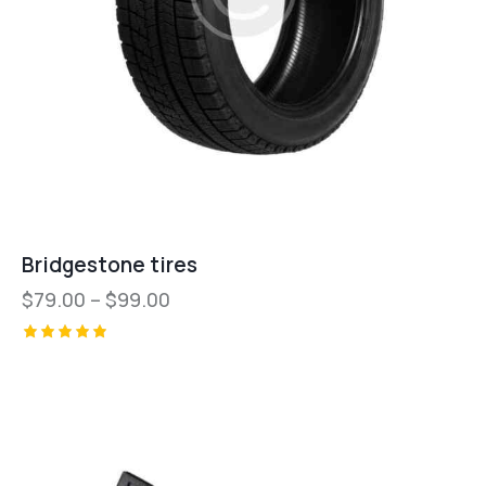
Bridgestone tires
$
79.00
–
$
99.00
Valorado
con
5.00
de 5