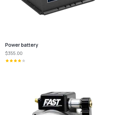
Power battery
$
355.00
Valorad
o con
4.00
de 5