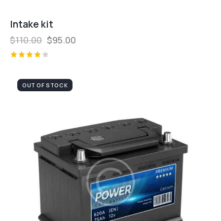
Intake kit
$
110.00
$
95.00
Valorad
o con
4.00
OUT OF STOCK
de 5