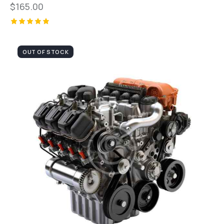
$
165.00
Valorado
con
5.00
OUT OF STOCK
de 5