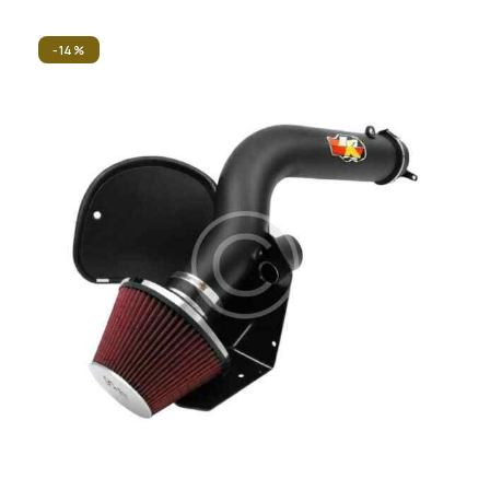
Valorad
o con
4.00
-14%
de 5