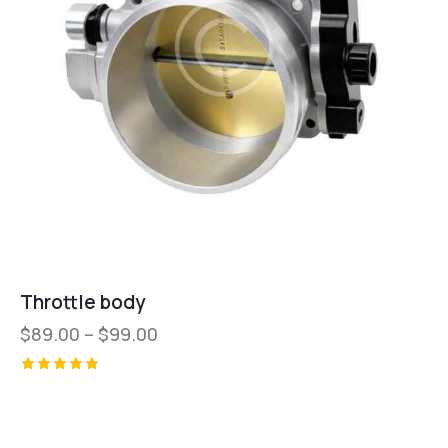
Throttle body
$
89.00
–
$
99.00
Valorado
con
5.00
de 5