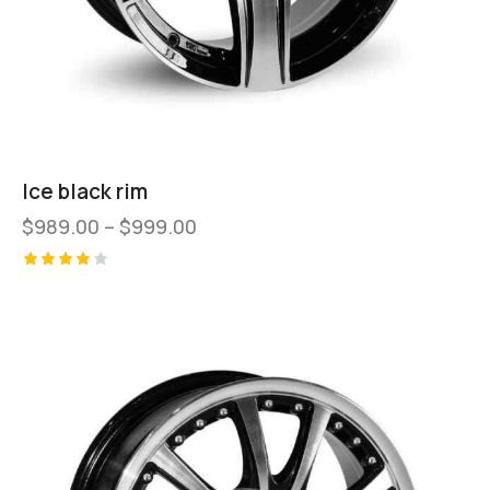
Ice black rim
$
989.00
–
$
999.00
Valorad
o con
4.00
de 5