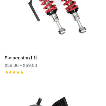
Suspension lift
$
59.00
–
$
69.00
Valorado
con
5.00
de 5