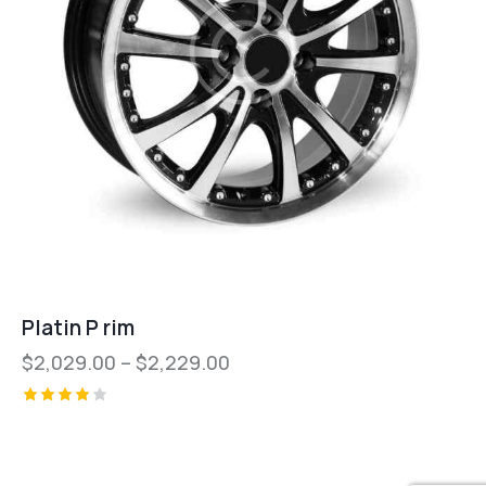
Platin P rim
$
2,029.00
–
$
2,229.00
Valorad
o con
4.00
de 5