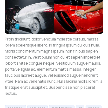
Proin tincidunt, dolor vehicula molestie cursus, massa
lorem scelerisque libero, in fringilla ipsum dui quis nulla.
Morbi condimentum magna ipsum, non finibus sapien
consectetur in. Vestibulum non dui et sapien imperdiet
lobortis vitae congue neque. Vestibulum augue mauris,
porta vel ligula ac, elementum mattis massa. Integer
faucibus laoreet augue, vel euismod augue hendrerit
vitae. Nam ac venenatis nunc. Nulla lacinia mollis lorem, a
tristique erat suscipit et. Suspendisse non placerat
lectus.
accessory
body shop
maintenance
oil
wheels